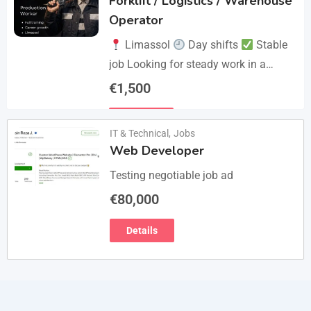
Forklift / Logistics / Warehouse
στελέχωση…
Operator
Limassol
Day shifts
Stable
job Looking for steady work in a
professional environment? Join a
€
1,500
reliable company that values
Details
experience and responsibility.…
IT & Technical
,
Jobs
Web Developer
Testing negotiable job ad
€
80,000
Details