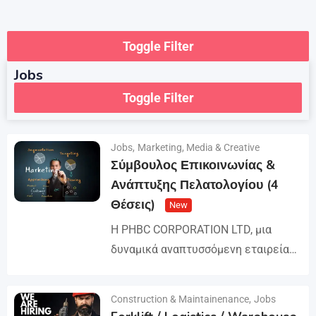
Toggle Filter
Jobs
Toggle Filter
Jobs
,
Marketing, Media & Creative
Σύμβουλος Επικοινωνίας &
Ανάπτυξης Πελατολογίου (4
Θέσεις)
New
Η PHBC CORPORATION LTD, μια
δυναμικά αναπτυσσόμενη εταιρεία
στον χώρο της Διαφήμισης και του
Marketing, επεκτείνει την ομάδα της
Construction & Maintainenance
,
Jobs
Details
και αναζητά άτομα για τη