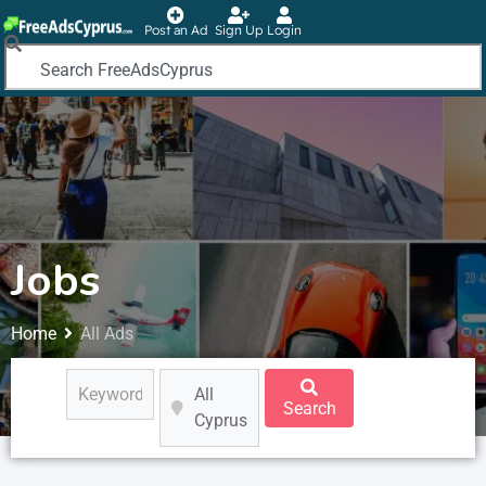
Post an Ad
Sign Up
Login
Jobs
Home
All Ads
All
Search
Cyprus