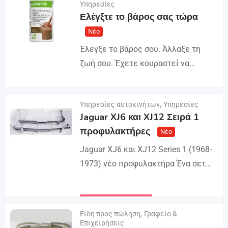
σύνδεση προσαρμοσμένα για
Υπηρεσίες
Λεπτομέρειες
Ελέγξτε το βάρος σας τώρα
αρχάριους και προχωρημένους
μαθητές. Βελτιώστε την προφορά,
Νέο
το λεξιλόγιο και την ευχέρεια με
Έλεγξε το βάρος σου. Άλλαξε τη
ευκολία....
ζωή σου. Έχετε κουραστεί να
δοκιμάζετε δίαιτα μετά τη διατροφή
χωρίς πραγματικά αποτελέσματα;
Λεπτομέρειες
Υπηρεσίες αυτοκινήτων
,
Υπηρεσίες
Βοηθάω ανθρώπους να χάσουν 3-5
Jaguar XJ6 και XJ12 Σειρά 1
κιλά...
προφυλακτήρες
Νέο
Jaguar XJ6 και XJ12 Series 1 (1968-
1973) νέο προφυλακτήρα Ένα σετ
προφυλακτήρα ενός μπροστινού
προφυλακτήρα...
Λεπτομέρειες
Είδη προς πώληση
,
Γραφείο &
Επιχειρήσεις