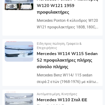
πάνω από αναβάτες, μπουλόνια και
W120 W121 1959
βίδα....
προφυλακτήρες
Mercedes Ponton 4 κύλινδρος W120
W121 προφυλακτήρες 180B, 180C,
180DB, 180DC, 190B, 190DB (1959-
1962). Προφυλακτήρας 1
Είδη προς πώληση
,
Γραφείο &
Λεπτομέρειες
μπροστινού προφυλακτήρα σε 3
Επιχειρήσεις
Mercedes W114 W115 Sedan
μέρη, 1...
S2 προφυλακτήρες πλήρης
σύνολο πλήρης
Mercedes Benz W114/ 115 sedan
σειρά 2 ετών (1968-1976) με κάτω
από τους προφυλακτήρες μερών.
€
2
Αυτόματα μέρη
,
Κινητήρες
Ένα σετ προφυλακτήρες ενός
Mercedes W110 Στυλ ΕΕ
Λεπτομέρειες
μπροστινού προφυλακτήρα σε 4