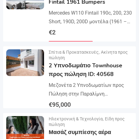
Fintail 1961 Bumpers
μέρη, ένα...
Mercedes W110 Fintail 190c, 200, 230
Short, 190D, 200D μοντέλα (1961 –
1968). Ένα σετ 1 μπροστινού
€
2
προφυλακτήρα σε 2 μέρη με...
Λεπτομέρειες
Σπίτια & Προκατασκευές
,
Ακίνητα προς
πώληση
2 Υπνοδωμάτιο Townhouse
προς πώληση ID: 40568
Μεζονέτα 2 Υπνοδωματίων προς
Πώληση στην Παραλίμνη
Αμμοχώστου – Επενδυτική Ευκαιρία
€
95,000
Αυτή η μεζονέτα 2 υπνοδωματίων
Λεπτομέρειες
Ηλεκτρονική & Τεχνολογία
,
Είδη προς
βρίσκεται στη δημοφιλή περιοχή
πώληση
Παραλιμνίου, στην Αμμόχωστο είναι
Μασάζ συμπίεσης αέρα
μια εξαιρετική...