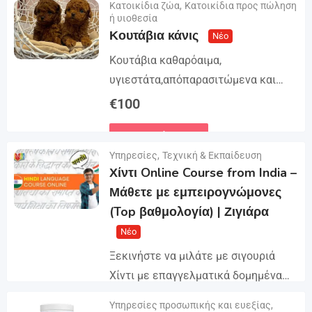
Κατοικίδια ζώα
,
Κατοικίδια προς πώληση
ΙΣΑΣΑΓΩΝΗ ΚΑΙ ΔΙΑΘΕΣΗ ΜΕ
ή υιοθεσία
ΚΡΑΤΙΚΗ ΑΔΕΙΑ Γραπτή ανάπτυξη και
Κουτάβια κάνις
Νέο
συνεργασία. Απόστολη...
Κουτάβια καθαρόαιμα,
υγιεστάτα,απόπαρασιτώμενα και
εμπορεύματα. Με Ευροπαϊκό
€
100
Διαβατήριο Κατοικιών Ζωών,
Λεπτομέρειες
Μικροτσιπ και βιβλιακό Υγείας
Υπηρεσίες
,
Τεχνική & Εκπαίδευση
ΙΣΑΣΑΓΩΝΗ ΚΑΙ ΔΙΑΘΕΣΗ ΜΕ
Χίντι Online Course from India –
ΚΡΑΤΙΚΗ ΑΔΕΙΑ Γραπτή ανάπτυξη και
Μάθετε με εμπειρογνώμονες
συνεργασία. Απόστολη...
(Top βαθμολογία) | Ζιγιάρα
Νέο
Ξεκινήστε να μιλάτε με σιγουριά
Χίντι με επαγγελματικά δομημένα
μαθήματα Χίντι σε απευθείας
Υπηρεσίες προσωπικής και ευεξίας
,