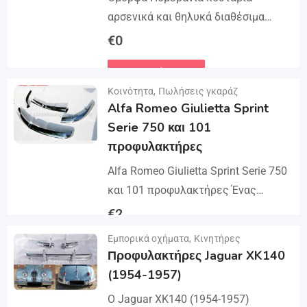
αρσενικά και θηλυκά διαθέσιμα
πλήρως εμβολιασμένα σκουλήκια
€
0
και στόλο και Michael chiped έτοιμοι
Λεπτομέρειες
να φύγουν για πάντα σπίτια τους
Κοινότητα
,
Πωλήσεις γκαράζ
κουτάβια χρησιμοποιούν...
Alfa Romeo Giulietta Sprint
Serie 750 και 101
προφυλακτήρες
Alfa Romeo Giulietta Sprint Serie 750
και 101 προφυλακτήρες Ένας
προφυλακτήρας ενός μπροστινού
€
2
προφυλακτήρα, ένας πίσω
Εμπορικά οχήματα
,
Κινητήρες
Λεπτομέρειες
προφυλακτήρας σε 3 μέρη, βίδες και
Προφυλακτήρες Jaguar XK140
βίδες...
(1954-1957)
Ο Jaguar XK140 (1954-1957)