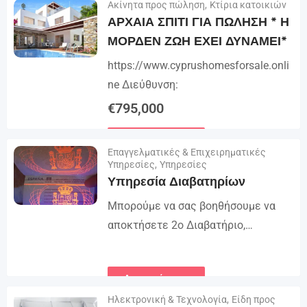
Ακίνητα προς πώληση
,
Κτίρια κατοικιών
Λεπτομέρειες
στον ουρανό. Πληρωμές – μετρητά/
ΑΡΧΑΙΑ ΣΠΙΤΙ ΓΙΑ ΠΩΛΗΣΗ * Η
κρυπτογράφηση/κάθε τράπεζα
ΜΟΡΔΕΝ ΖΩΗ ΕΧΕΙ ΔΥΝΑΜΕΙ*
Ζήστε αταίριαστες επιδόσεις,...
https://www.cyprushomesforsale.onli
ne Διεύθυνση:
€
795,000
Λεπτομέρειες
Επαγγελματικές & Επιχειρηματικές
Υπηρεσίες
,
Υπηρεσίες
Υπηρεσία Διαβατηρίων
Μπορούμε να σας βοηθήσουμε να
αποκτήσετε 2ο Διαβατήριο,
Ιθαγένεια με επένδυση. Κάνουμε όλη
τη χαρτούρα και τις υποθέσεις.
Λεπτομέρειες
Επίσκεψη
Ηλεκτρονική & Τεχνολογία
,
Είδη προς
https://dokumencik.fun/en/paszport-