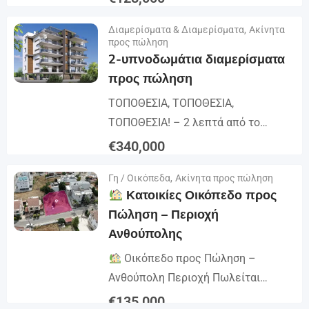
το άνετο διαμέρισμα ενός
Λεπτομέρειες
Διαμερίσματα & Διαμερίσματα
,
Ακίνητα
υπνοδωματίου προσφέρει άνεση,
προς πώληση
ευκολία και εξαιρετική αξία μέσα σε
2-υπνοδωμάτια διαμερίσματα
μια ασφαλή...
προς πώληση
ΤΟΠΟΘΕΣΙΑ, ΤΟΠΟΘΕΣΙΑ,
ΤΟΠΟΘΕΣΙΑ! – 2 λεπτά από το
Πάρκο Σαλίνα – 3 λεπτά από το
€
340,000
Πάρκο Πατίτσιο – 4 λεπτά από την
Λεπτομέρειες
Γη / Οικόπεδα
,
Ακίνητα προς πώληση
Αλμυρή Λίμνη Λάρνακας – 7 λεπτά...
Κατοικίες Οικόπεδο προς
Πώληση – Περιοχή
Ανθούπολης
Οικόπεδο προς Πώληση –
Ανθούπολη Περιοχή Πωλείται
οικιστικό οικόπεδο 539 τ.μ. σε
€
135,000