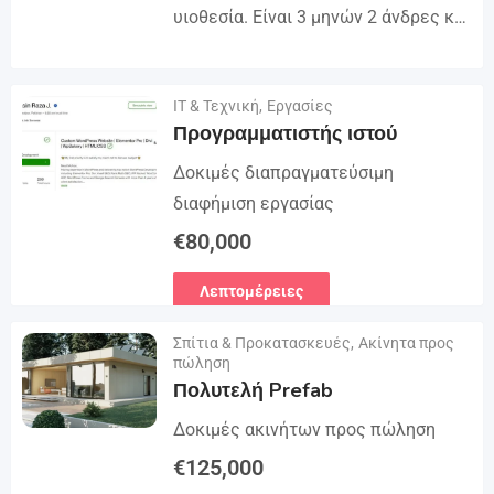
υιοθεσία. Είναι 3 μηνών 2 άνδρες και
γυναίκες όλοι εμβολιασμένοι
ρίχνουμε το email μας :
Λεπτομέρειες
ΙΤ & Τεχνική
,
Εργασίες
(rosemuiz10@gmail.com) για
Προγραμματιστής ιστού
οποιοδήποτε ενδιαφερόμενο
πρόσωπο...
Δοκιμές διαπραγματεύσιμη
διαφήμιση εργασίας
€
80,000
Λεπτομέρειες
Σπίτια & Προκατασκευές
,
Ακίνητα προς
πώληση
Πολυτελή Prefab
Δοκιμές ακινήτων προς πώληση
€
125,000