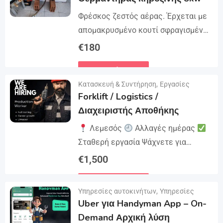
Φρέσκος ζεστός αέρας. Έρχεται με
απομακρυσμένο κουτί σφραγισμένο.
8kw
€
180
Λεπτομέρειες
Κατασκευή & Συντήρηση
,
Εργασίες
Forklift / Logistics /
Διαχειριστής Αποθήκης
Λεμεσός
Αλλαγές ημέρας
Σταθερή εργασία Ψάχνετε για
σταθερή εργασία σε ένα
€
1,500
επαγγελματικό περιβάλλον; Γίνετε
Λεπτομέρειες
μέλος μιας αξιόπιστης εταιρείας
Υπηρεσίες αυτοκινήτων
,
Υπηρεσίες
που εκτιμά την εμπειρία και την
Uber για Handyman App – On-
ευθύνη....
Demand Αρχική λύση