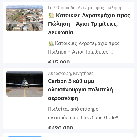
εξαιρετική τοποθεσία κοντά στην
Γη / Οικόπεδα
,
Ακίνητα προς πώληση
Λεπτομέρειες
Ανθούπολη. Η ιδιοκτησία έχει...
Κατοικίες Αγροτεμάχιο προς
Πώληση – Άγιοι Τριμίθειες,
Λευκωσία
Κατοικίες Αγροτεμάχιο προς
Πώληση – Άγιοι Τριμίθειες,
Λευκωσία Διαθέσιμο προς πώληση
€
15,000
είναι το άδειο 1/2 δυτικό μερίδιο
Αεροσκάφη
,
Κινητήρες
Λεπτομέρειες
ενός αγρού, που αντιστοιχεί σε μια
Carbon 5 κάθισμα
περιοχή...
ολοκαίνουργια πολυτελή
αεροσκάφη
Πωλείται από επίσημο
αντιπρόσωπο: Επένδυση Grate!!
Τύπος Πιστοποιημένο, Carbon Fiber
€
420,000
5-Seater αεροσκάφος σας S τάξη