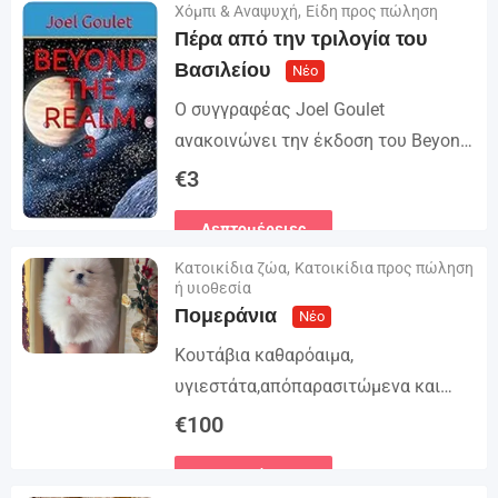
Χόμπι & Αναψυχή
,
Είδη προς πώληση
Λεπτομέρειες
για την...
Πέρα από την τριλογία του
Βασιλείου
Νέο
Ο συγγραφέας Joel Goulet
ανακοινώνει την έκδοση του Beyond
the Realm Trilogy. Η ιστορία αρχίζει
€
3
στο βιβλίο 1: Μια ομάδα διεθνών
Λεπτομέρειες
δολοφόνων επιχειρεί να απαγάγει...
Κατοικίδια ζώα
,
Κατοικίδια προς πώληση
ή υιοθεσία
Πομεράνια
Νέο
Κουτάβια καθαρόαιμα,
υγιεστάτα,απόπαρασιτώμενα και
εμπορεύματα. Με Ευροπαϊκό
€
100
Διαβατήριο Κατοικιών Ζωών,
Λεπτομέρειες
Μικροτσιπ και βιβλιακό Υγείας