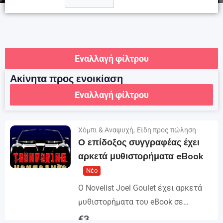
Εναλλαγή φίλτρου
Ακίνητα προς ενοικίαση
Εναλλαγή φίλτρου
Χόμπι & Αναψυχή
,
Είδη προς πώληση
Ο επίδοξος συγγραφέας έχει
αρκετά μυθιστορήματα eBook
Νέο
Ο Novelist Joel Goulet έχει αρκετά
μυθιστορήματα του eBook σε
πολλαπλά είδη, όπως φαντασία,
€
3