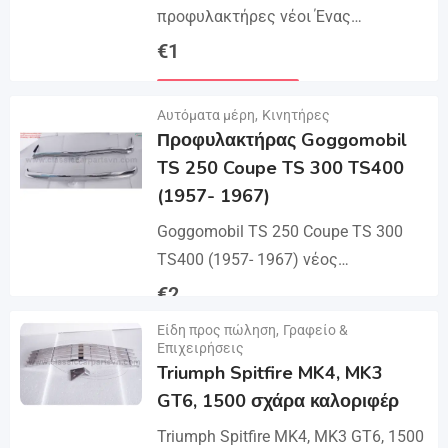
προφυλακτήρες νέοι Ένας
προφυλακτήρας σετ ενός
€
1
μπροστινού προφυλακτήρα και 2 τεμ
Λεπτομέρειες
ένας παρακάμπτει, 2 τεμ πίσω
Αυτόματα μέρη
,
Κινητήρες
προφυλακτήρα με 2 τεμ ένα...
Προφυλακτήρας Goggomobil
TS 250 Coupe TS 300 TS400
(1957- 1967)
Goggomobil TS 250 Coupe TS 300
TS400 (1957- 1967) νέος
προφυλακτήρας ενός μπροστινού
€
2
προφυλακτήρα, ένας πίσω
Είδη προς πώληση
,
Γραφείο &
Λεπτομέρειες
προφυλακτήρας σε 3 μέρη, 2...
Επιχειρήσεις
Triumph Spitfire MK4, MK3
GT6, 1500 σχάρα καλοριφέρ
Triumph Spitfire MK4, MK3 GT6, 1500