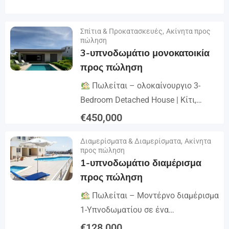
Αύγουστος 2026 Αυτά τα μαθήματα
είναι ιδιαίτερα σημαντικά για εμάς!
Σπίτια & Προκατασκευές
,
Ακίνητα προς
Λεπτομέρειες
Φέτος γιορτάζουμε 20...
πώληση
3-υπνοδωμάτιο μονοκατοικία
προς πώληση
Πωλείται – ολοκαίνουργιο 3-
Bedroom Detached House | Κίτι,
Λάρνακα
Ταχυδρομικός κώδικας:
€
450,000
7550 Τιμή 450.000 + ΦΠΑ Βασικά
Λεπτομέρειες
Διαμερίσματα & Διαμερίσματα
,
Ακίνητα
στοιχεία Τύπος: Ανεξάρτητο σπίτι...
προς πώληση
1-υπνοδωμάτιο διαμέρισμα
προς πώληση
Πωλείται – Μοντέρνο διαμέρισμα
1-Υπνοδωματίου σε ένα
καλοδιατηρημένο συγκρότημα Αυτό
€
128,000