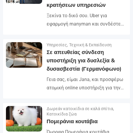
κρατήσεων υπηρεσιών
Ξεκίνα το δικό σου. Uber για
εφαρμογή manyman και συνδέστε
τους πελάτες με εξειδικευμένους
επαγγελματίες σε λεπτά. Διαχείριση
Υπηρεσίες
,
Τεχνική & Εκπαίδευση
Λεπτομέρειες
υπηρεσιών όπως υδραυλικά,
Σε απευθείας σύνδεση
ηλεκτρική εργασία, καθαρισμός,
υποστήριξη για δυσλεξία &
επισκευή συσκευών, και...
δυσασβεστία (Γερμανόφωνο)
Γεια σας, είμαι Jana, και προσφέρω
ατομική online υποστήριξη για την
ανάγνωση, ορθογραφία και
αριθμητική δυσκολίες (δυσλεξία /
Δωρεάν κατοικίδια σε καλά σπίτια
,
Λεπτομέρειες
δυσασβεστία). Η δουλειά μου
Κατοικίδια ζώα
Πομεράνια κουτάβια
επικεντρώνεται στην ενίσχυση των
δεξιοτήτων...
Όμορφα Πομεράνια κουτάβια