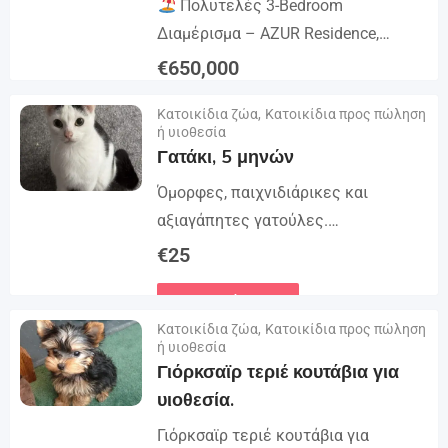
Πολυτελές 3-Bedroom
Διαμέρισμα – AZUR Residence,
Γερμασόγεια, Λεμεσός
Ζήστε
€
650,000
μόλις λίγα μέτρα από την παραλία
Λεπτομέρειες
Κατοικίδια ζώα
,
Κατοικίδια προς πώληση
σε αυτό το πρόσφατα ανακαινισμένο
ή υιοθεσία
διαμέρισμα του δεύτερου ορόφου,...
Γατάκι, 5 μηνών
Όμορφες, παιχνιδιάρικες και
αξιαγάπητες γατούλες.
Παρακαλείστε να σημειώσετε ότι
€
25
δεν κάνω επισκέψεις, μόνο να μου
Λεπτομέρειες
στείλετε μήνυμα αν ενδιαφέρεστε
Κατοικίδια ζώα
,
Κατοικίδια προς πώληση
να αγοράσετε. Φλι...
ή υιοθεσία
Γιόρκσαϊρ τεριέ κουτάβια για
υιοθεσία.
Γιόρκσαϊρ τεριέ κουτάβια για