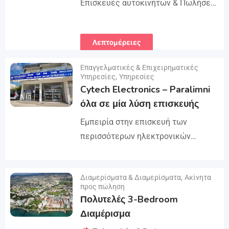
Επισκευές αυτοκινήτων & Πωλήσεις
ελαστικών στο Παραλίμνι!
Ψάχνετε για αξιόπιστη υπηρεσία; Ο
Λεπτομέρειες
Μοτολούκας προσφέρει:
Υπηρεσίες κλειδαράδων
Επαγγελματικές & Επιχειρηματικές
Επισκευές αυτοκινήτων &...
Υπηρεσίες
,
Υπηρεσίες
Cytech Electronics – Paralimni
όλα σε μία λύση επισκευής
Εμπειρία στην επισκευή των
περισσότερων ηλεκτρονικών
συσκευών από το 1997 — τη λύση
μιας στάσης για όλες τις επισκευές.
Λεπτομέρειες
Διαμερίσματα & Διαμερίσματα
,
Ακίνητα
iPhone, Android τηλέφωνα,
προς πώληση
MacBooks, φορητούς υπολογιστές,
Πολυτελές 3-Bedroom
tablet, κονσόλες παιχνιδιών,
Διαμέρισμα
υπολογιστές, επίπεδο BGA...