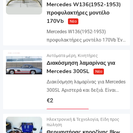
Mercedes W136(1952-1953)
προφυλακτήρες μοντέλο
170Vb
Νέο
Mercedes W136(1952-1953)
προφυλακτήρες μοντέλο 170Vb Ένα
σετ περιλαμβάνει: έναν μπροστινό
€
2
Αυτόματα μέρη
,
Κινητήρες
προφυλακτήρα σε 3 μέρη, έναν πίσω
Διακόσμηση λαμαρίνας για
Λεπτομέρειες
προφυλακτήρα σε 3 μέρη, βίδες και
Mercedes 300SL
Νέο
βίδες. Το προϊόν...
Διακόσμηση λαμαρίνας για Mercedes
300SL Αριστερά και δεξιά. Είναι
κατασκευασμένα από 304
€
2
ανοξείδωτο χάλυβα, πάχους
Λεπτομέρειες
0,8mm,...
Ηλεκτρονική & Τεχνολογία
,
Είδη προς
πώληση
Θερμαντήρας κηροζίνης 8kw