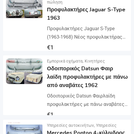
πώληση
kolekcjonerski/ για περισσότερες
Προφυλακτήρες Jaguar S-Type
πληροφορίες.
1963
Προφυλακτήρες Jaguar S-Type
(1963-1968) Νέος προφυλακτήρας
ενός μπροστινού προφυλακτήρα,
€
1
πίσω προφυλακτήρες, 4 τεμ ένας
Λεπτομέρειες
Εμπορικά οχήματα
,
Κινητήρες
πάνω από αναβάτες,
Οδοιπορικός Datsun Φαιρ
συμπεριλαμβανομένων βίδες και
λαίδη προφυλακτήρες με πάνω
βίδες. Το...
από αναβάτες 1962
Οδοιπορικός Datsun Φαιρλαίδη
προφυλακτήρες με πάνω αναβάτες
(1962-1970) Ένας προφυλακτήρας
€
1
ενός μπροστινού προφυλακτήρα,
Υπηρεσίες αυτοκινήτων
,
Υπηρεσίες
Λεπτομέρειες
ένας πίσω προφυλακτήρας, 4 x
Mercedes Ponton 4-κύλινδρος