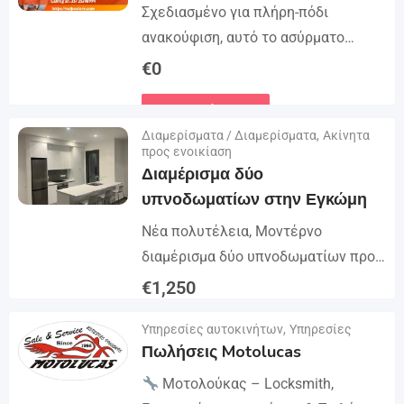
Σχεδιασμένο για πλήρη-πόδι
ανακούφιση, αυτό το ασύρματο
Μασάζ συμπίεσης αέρα καλύπτει τα
€
0
πόδια σας από τα πόδια μέχρι τους
Λεπτομέρειες
μηρούς με συμπίεση 360° μέσω 5
Διαμερίσματα / Διαμερίσματα
,
Ακίνητα
αερόσακων...
προς ενοικίαση
Διαμέρισμα δύο
υπνοδωματίων στην Εγκώμη
Νέα πολυτέλεια, Μοντέρνο
διαμέρισμα δύο υπνοδωματίων προς
ενοικίαση στην Έγκωμη –
€
1,250
Μακεδονίτισσα. Νέο luxury μοντέρνο
Λεπτομέρειες
Υπηρεσίες αυτοκινήτων
,
Υπηρεσίες
διαμέρισμα με 2 υπνοδωμάτια και 2
Πωλήσεις Motolucas
μπάνια: Εσωτερικός χώρος: 90 τ.μ.,...
Μοτολούκας – Locksmith,