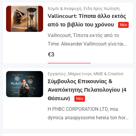
τρόμο, αγωνία, ιστορική φαντασία,
Χόμπι & Αναψυχή
,
Είδη προς πώληση
Λεπτομέρειες
δυτική, και επιστημονική φαντασία.
Vallincourt: Τίποτα άλλο εκτός
Έχει επίσης ένα φρέσκο...
από το βιβλίο του χρόνου
Νέο
Vallincourt, Τίποτα εκτός από το
Time: Alexander Vallincourt γίνεται
ένα παιδί καμπίνα σε ένα πλοίο που
€
3
παγιδεύεται στον πάγο της
Λεπτομέρειες
Αρκτικής, όπου σώζεται από ένα...
Εργασίες
,
Μάρκετινγκ, ΜΜΕ & Creative
Σύμβουλος Επικουνίας &
Αναπόκτητης Πελατολογίου (4
Θέσεων)
Νέο
Η PHBC CORPORATION LTD, mia
dymica anaspyssome hereia ton horo
tis Διακρίσεις και του Marketing,
επίθεση στην ομάδα της και ανάθεμα