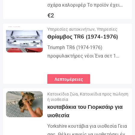
σχάρα καλοριφέρ Το προϊόν έχει
σχήμα και μέγεθος όπως τα αρχικά
€
2
δείγματα. Οπότε, ταιριάζουν
Λεπτομέρειες
Υπηρεσίες αυτοκινήτων
,
Υπηρεσίες
απόλυτα στο αυτοκίνητο...
Θρίαμβος TR6 (1974-1976)
Triumph TR6 (1974-1976)
προφυλακτήρες νέοι Ένα σετ 1
μπροστινού προφυλακτήρα σε 1
κομμάτι με προστατευτική πινακίδα,
Λεπτομέρειες
1 πίσω προφυλακτήρα σε 3 μέρη,
βίδες...
Κατοικίδια ζώα
,
Κατοικίδια προς πώληση
ή υιοθεσία
κουταβάκια του Γιορκσάιρ για
υιοθεσία
Yorkshire κουτάβια για υιοθεσία Γεια
σας. Θέλει κανείς να υιοθετήσει ένα