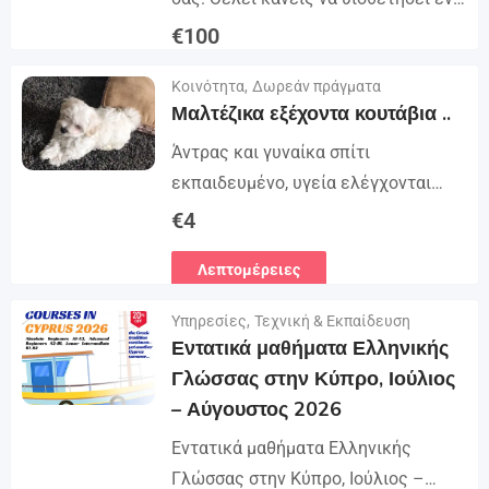
κουτάβι; Παρακαλώ έχουμε 3
€
100
κουτάβια του Γιορκσάιρ για υιοθεσία,
Λεπτομέρειες
Κοινότητα
,
Δωρεάν πράγματα
καθαρόαιμο, υγιές και
Μαλτέζικα εξέχοντα κουτάβια ..
εμβολιασμένο...
Άντρας και γυναίκα σπίτι
εκπαιδευμένο, υγεία ελέγχονται
παιδιά σύντροφος που αναζητούν
€
4
τις οικογένειες για πάντα. Το CD
Λεπτομέρειες
έχει εκπαιδευτεί στην υγεία. επαφή
προσθέτοντας ένα σπίτι μαζί σας ..
Υπηρεσίες
,
Τεχνική & Εκπαίδευση
σοβαρή αγάπη ...
Εντατικά μαθήματα Ελληνικής
Γλώσσας στην Κύπρο, Ιούλιος
– Αύγουστος 2026
Εντατικά μαθήματα Ελληνικής
Γλώσσας στην Κύπρο, Ιούλιος –