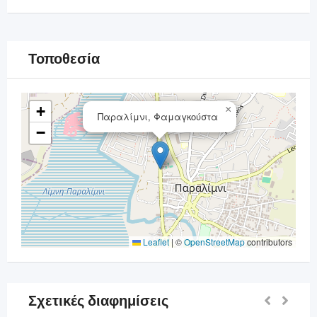
Τοποθεσία
+
×
Παραλίμνι, Φαμαγκούστα
−
Leaflet
|
©
OpenStreetMap
contributors
Σχετικές διαφημίσεις