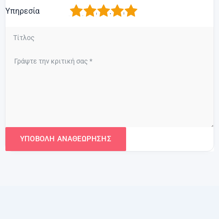
1
2
3
4
5
Υπηρεσία