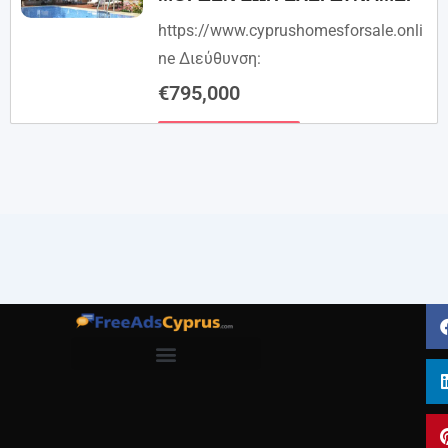
https://www.cyprushomesforsale.onli
ne Διεύθυνση:
€
795,000
Λεπτομέρειες
Όροι και προϋποθέσεις