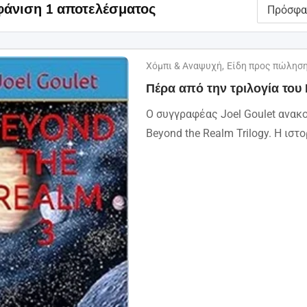
άνιση 1 αποτελέσματος
Χόμπι & Αναψυχή
,
Είδη προς πώλησ
Πέρα από την τριλογία του
Ο συγγραφέας Joel Goulet ανακ
Beyond the Realm Trilogy. Η ιστο
1: Μια ομάδα διεθνών δολοφόνω
απαγάγει...