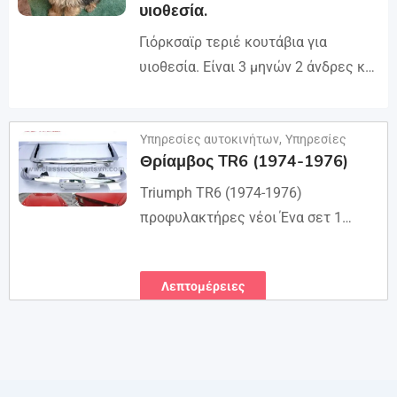
υιοθεσία.
Γιόρκσαϊρ τεριέ κουτάβια για
υιοθεσία. Είναι 3 μηνών 2 άνδρες και
γυναίκες όλοι εμβολιασμένοι
ρίχνουμε το email μας :
Λεπτομέρειες
Υπηρεσίες αυτοκινήτων
,
Υπηρεσίες
(rosemuiz10@gmail.com) για
Θρίαμβος TR6 (1974-1976)
οποιοδήποτε ενδιαφερόμενο
πρόσωπο...
Triumph TR6 (1974-1976)
προφυλακτήρες νέοι Ένα σετ 1
μπροστινού προφυλακτήρα σε 1
κομμάτι με προστατευτική πινακίδα,
Λεπτομέρειες
1 πίσω προφυλακτήρα σε 3 μέρη,
βίδες...